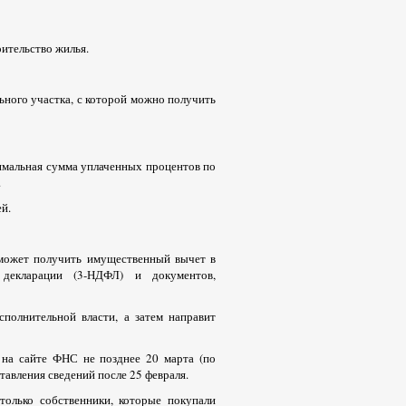
оительство жилья.
ьного участка, с которой можно получить
симальная сумма уплаченных процентов по
.
й.
 может получить имущественный вычет в
декларации (3-НДФЛ) и документов,
полнительной власти, а затем направит
 на сайте ФНС не позднее 20 марта (по
тавления сведений после 25 февраля.
только собственники, которые покупали