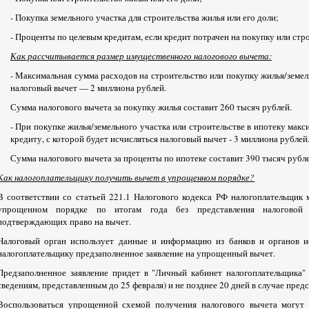
- Покупка земельного участка для строительства жилья или его доли;
- Проценты по целевым кредитам, если кредит потрачен на покупку или стр
Как рассчитывается размер имущественного налогового вычета:
- Максимальная сумма расходов на строительство или покупку жилья/земел
налоговый вычет — 2 миллиона рублей.
Сумма налогового вычета за покупку жилья составит 260 тысяч рублей.
- При покупке жилья/земельного участка или строительстве в ипотеку мак
кредиту, с которой будет исчисляться налоговый вычет - 3 миллиона рублей
Сумма налогового вычета за проценты по ипотеке составит 390 тысяч рубле
Как налогоплательщику получить вычет в упрощенном порядке?
В соответствии со статьей 221.1 Налогового кодекса РФ налогоплательщик
упрощенном порядке по итогам года без представления налоговой 
подтверждающих право на вычет.
Налоговый орган использует данные и информацию из банков и органов ис
налогоплательщику предзаполненное заявление на упрощенный вычет.
Предзаполненное заявление придет в "Личный кабинет налогоплательщика"
сведениям, представленным до 25 февраля) и не позднее 20 дней в случае предс
Воспользоваться упрощенной схемой получения налогового вычета могут 