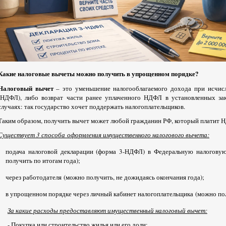
Какие налоговые вычеты можно получить в упрощенном порядке?
Налоговый вычет
– это уменьшение налогооблагаемого дохода при исчис
(НДФЛ), либо возврат части ранее уплаченного НДФЛ в установленных за
случаях: так государство хочет поддержать налогоплательщиков.
Таким образом, получить вычет может любой гражданин РФ, который платит
Существует 3 способа
оформления имущественного налогового вычета:
подача налоговой декларации (форма 3-НДФЛ) в Федеральную налогову
получить по итогам года);
через работодателя (можно получить, не дожидаясь окончания года);
в упрощенном порядке через личный кабинет налогоплательщика (можно пол
За какие расходы предоставляют имущественный налоговый вычет:
- Покупка или строительство жилья или его доли;