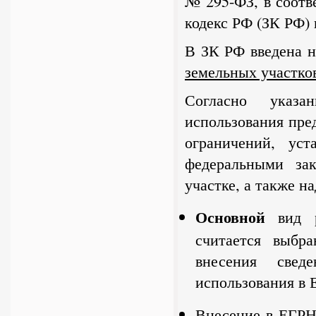
№ 295-ФЗ, в соотв
кодекс РФ (ЗК РФ) 
В ЗК РФ введена 
земельных участко
Согласно указа
использования пред
ограничений, ус
федеральными зак
участке, а также н
Основной
вид ра
считается выбр
внесения свед
использования в 
Внесение в ЕГРН