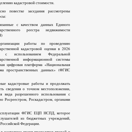
елению кадастровой стоимости.
асно повестке заседания рассмотрены
осы:
вязанные с качеством данных Единого
дарственного реестра недвижимости
Н)
рганизации работы по проведению
дарственной кадастровой оценки в 2026
у с использованием Федеральной
дарственной информационной системы
ная цифровая платформа «Национальная
ема пространственных данных» (ФГИС
ные кадастровые работы и продолжать
ать сведения о точном местоположении,
ия вида разрешенного использования с
о Росреестром, Роскадастром, органами
эксплуатации ФГИС ЕЦП НСПД, которое
слушателей из бюджетных учреждений,
 Российской Федерации.
в настоящее время проводятся второй и