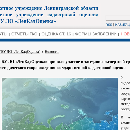
RSS
НАВИГАЦ
КТЫ
ОТЧЕТЫ ГКО
ОЦЕНКА СТ. 16
ФОРМЫ ЗАЯВЛЕНИЙ
НОВ
ГБУ ЛО "ЛенКадОценка"
>
Новости
ГБУ ЛО «ЛенКадОценка» приняло участие в заседании экспертной г
методического сопровождения государственной кадастровой оценки
9 
виде
эксп
госу
карт
мет
госуд
В ме
эксп
учре