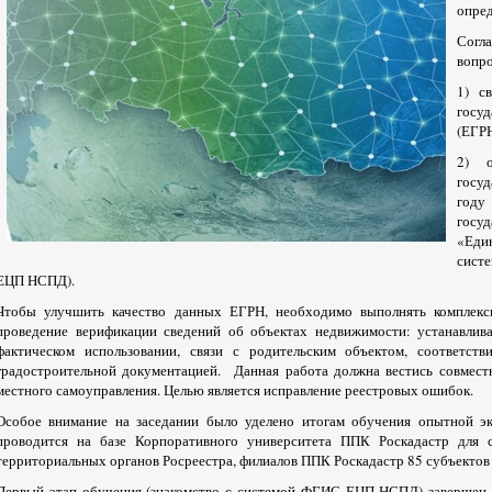
опред
Согл
вопр
1) с
госу
(ЕГР
2) о
госу
год
госу
«Еди
сист
ЕЦП НСПД).
Чтобы улучшить качество данных ЕГРН, необходимо выполнять комплекс
проведение верификации сведений об объектах недвижимости: устанавлив
фактическом использовании, связи с родительским объектом, соответств
градостроительной документацией. Данная работа должна вестись совместн
местного самоуправления. Целью является исправление реестровых ошибок.
Особое внимание на заседании было уделено итогам обучения опытной 
проводится на базе Корпоративного университета ППК Роскадастр для 
территориальных органов Росреестра, филиалов ППК Роскадастр 85 субъектов
Первый этап обучения (знакомство с системой ФГИС ЕЦП НСПД) завершен, 